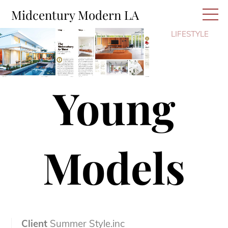
Skip
M
Midcentury Modern LA
to
content
LIFESTYLE
Young
Models
Client
Summer Style.inc